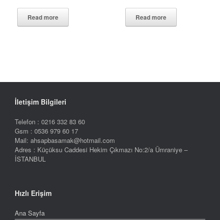
Read more
Read more
İletişim Bilgileri
Telefon : 0216 332 83 60
Gsm : 0536 979 60 17
Mail: ahsapbasamak@hotmail.com
Adres : Küçüksu Caddesi Hekim Çıkmazı No:2/a Ümraniye –
İSTANBUL
Hızlı Erişim
Ana Sayfa