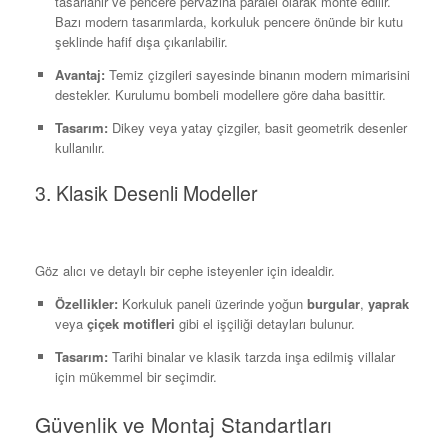
tasarlanır ve pencere pervazına paralel olarak monte edilir.
Bazı modern tasarımlarda, korkuluk pencere önünde bir kutu
şeklinde hafif dışa çıkarılabilir.
Avantaj:
Temiz çizgileri sayesinde binanın modern mimarisini
destekler. Kurulumu bombeli modellere göre daha basittir.
Tasarım:
Dikey veya yatay çizgiler, basit geometrik desenler
kullanılır.
3. Klasik Desenli Modeller
Göz alıcı ve detaylı bir cephe isteyenler için idealdir.
Özellikler:
Korkuluk paneli üzerinde yoğun
burgular
,
yaprak
veya
çiçek motifleri
gibi el işçiliği detayları bulunur.
Tasarım:
Tarihi binalar ve klasik tarzda inşa edilmiş villalar
için mükemmel bir seçimdir.
Güvenlik ve Montaj Standartları