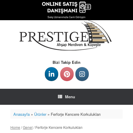
Satış Uzmanımızla Canlı Görüşün
Skip
to
content
Bizi Takip Edin
Menu
Anasayfa
»
Ürünler
»
Ferforje Kencere Korkulukları
Home
/
Genel
/ Ferforje Kencere Korkulukları